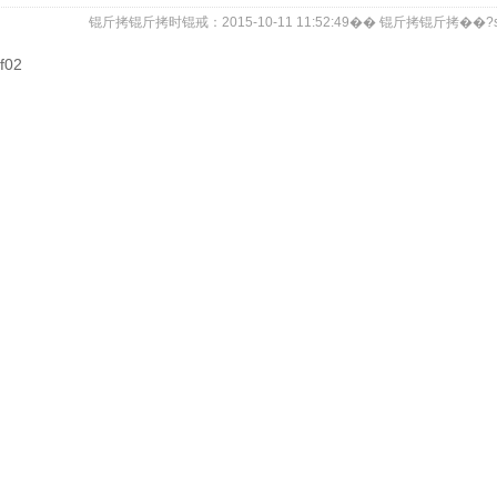
锟斤拷锟斤拷时锟戒：2015-10-11 11:52:49�� 锟斤拷锟斤拷��?span 
df02